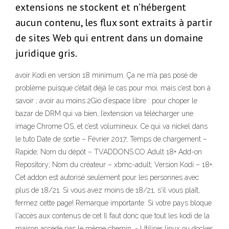
extensions ne stockent et n’hébergent
aucun contenu, les flux sont extraits à partir
de sites Web qui entrent dans un domaine
juridique gris.
avoir Kodi en version 18 mini­mum. Ça ne m’a pas posé de
problème puisque c’était déjà le cas pour moi, mais c’est bon à
savoir ; avoir au moins 2Gio d’es­pace libre : pour choper le
bazar de DRM qui va bien, l’ex­ten­sion va télé­char­ger une
image Chrome OS, et c’est volu­mi­neux. Ce qui va nickel dans
le tuto Date de sortie – Février 2017; Temps de chargement –
Rapide; Nom du dépôt – TVADDONS.CO Adult 18+ Add-on
Repository; Nom du créateur – xbmc-adult; Version Kodi – 18+.
Cet addon est autorisé seulement pour les personnes avec
plus de 18/21. Si vous avez moins de 18/21, s'il vous plaît,
fermez cette page! Remarque importante: Si votre pays bloque
l'accès aux contenus de cet Il faut donc que tout les kodi de la
maison accède pas le même chemin. - Utiliser linux ou docker